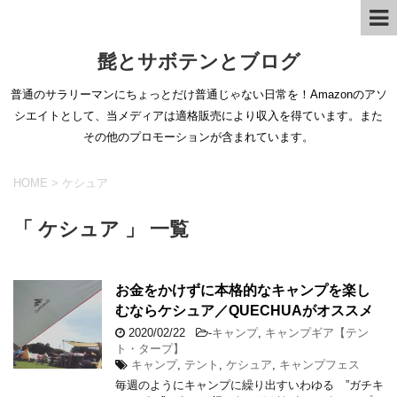
髭とサボテンとブログ
普通のサラリーマンにちょっとだけ普通じゃない日常を！Amazonのアソ
シエイトとして、当メディアは適格販売により収入を得ています。また
その他のプロモーションが含まれています。
HOME
>
ケシュア
「 ケシュア 」 一覧
お金をかけずに本格的なキャンプを楽し
むならケシュア／QUECHUAがオススメ
2020/02/22
-
キャンプ
,
キャンプギア【テン
ト・タープ】
キャンプ
,
テント
,
ケシュア
,
キャンプフェス
毎週のようにキャンプに繰り出すいわゆる ”ガチキ