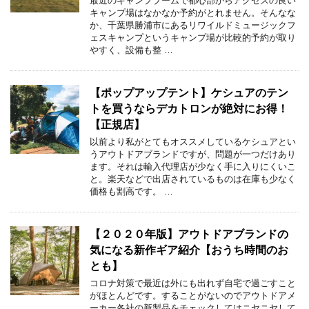
最近のキャンプブームで都心部からアクセスの良い
キャンプ場はなかなか予約がとれません。そんなな
か、千葉県勝浦市にあるリワイルドミュージックフ
ェスキャンプというキャンプ場が比較的予約が取り
やすく、設備も整 …
【ポップアップテント】ケシュアのテン
トを買うならデカトロンが絶対にお得！
【正規店】
以前より私がとてもオススメしているケシュアとい
うアウトドアブランドですが、問題が一つだけあり
ます。それは輸入代理店が少なく手に入りにくいこ
と。楽天などで出店されているものは在庫も少なく
価格も割高です。 …
【２０２０年版】アウトドアブランドの
気になる新作ギア紹介【おうち時間のお
とも】
コロナ対策で最近は外にも出れず自宅で過ごすこと
がほとんどです。することがないのでアウトドアメ
ーカー各社の新製品をチェックしてはニヤニヤして