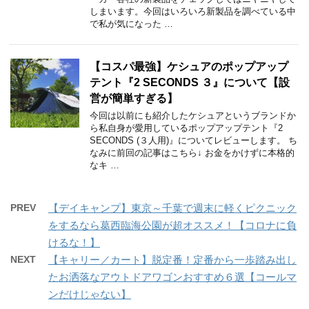
しまいます。今回はいろいろ新製品を調べている中
で私が気になった …
【コスパ最強】ケシュアのポップアップ
テント『2 SECONDS ３』について【設
営が簡単すぎる】
今回は以前にも紹介したケシュアというブランドか
ら私自身が愛用しているポップアップテント『2
SECONDS (３人用)』についてレビューします。 ち
なみに前回の記事はこちら↓ お金をかけずに本格的
なキ …
PREV
【デイキャンプ】東京～千葉で週末に軽くピクニック
をするなら葛西臨海公園が超オススメ！【コロナに負
けるな！】
NEXT
【キャリー／カート】脱定番！定番から一歩踏み出し
たお洒落なアウトドアワゴンおすすめ６選【コールマ
ンだけじゃない】