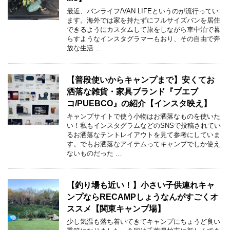
最近、バンライフ/VAN LIFEというのが流行ってい
ます。海外では家を持たずにフルサイズバンを居住
できるようにカスタムして旅をしながら車中泊で暮
らすようなインスタグラマーもおり、その自由で奔
放な生活 …
【普段使いからキャンプまで】安くてお
洒落な雑貨・家具ブランド『プエブ
コ/PUEBCO』の紹介【インスタ映え】
キャンプサイトで使う小物はお洒落なものを使いた
い！私もインスタグラムなどのSNSで投稿されてい
るお洒落なテントレイアウトを見て参考にしていま
す。でもお洒落なアイテムってキャンプでしか使え
ないものだった …
【釣り場も近い！】小さい子供連れキャ
ンプならRECAMPしょうなんがすごくオ
ススメ【関東キャンプ場】
少し気温も落ち着いてきてキャンプにちょうど良い