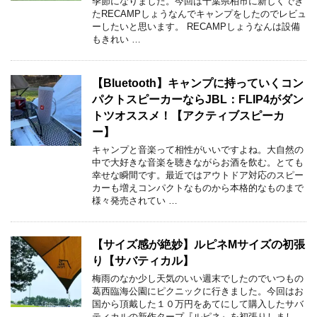
季節になりました。今回は千葉県柏市に新しくでき
たRECAMPしょうなんでキャンプをしたのでレビュ
ーしたいと思います。 RECAMPしょうなんは設備
もきれい …
【Bluetooth】キャンプに持っていくコン
パクトスピーカーならJBL：FLIP4がダン
トツオススメ！【アクティブスピーカ
ー】
キャンプと音楽って相性がいいですよね。大自然の
中で大好きな音楽を聴きながらお酒を飲む。とても
幸せな瞬間です。最近ではアウトドア対応のスピー
カーも増えコンパクトなものから本格的なものまで
様々発売されてい …
【サイズ感が絶妙】ルピネMサイズの初張
り【サバティカル】
梅雨のなか少し天気のいい週末でしたのでいつもの
葛西臨海公園にピクニックに行きました。今回はお
国から頂戴した１０万円をあてにして購入したサバ
ティカルの新作タープ『ルピネ』を初張りしまし