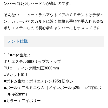
ンパーには少しハードルが高いのです。
そんな中、ニュートラルアウトドアのＧＥテントはデザイ
ン、カラーがアスガルドに近く価格も手頃で手入れも楽な
ポリエステルなので初心者キャンパーにもオススメです！
テント仕様
^_^■本体生地：
ポリエステル68Dリップストップ
PUコーティング耐水圧3000mm
UVカット加工
■ボトム生地：ポリエチレン195g 防水シート
■ポール：アルミニウム（メインポール φ29mm／前室ポ
ール φ22mm）
■カラー：アイボリー