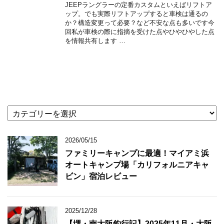
JEEPラングラーの定番カスタムといえばリフトア
ップ。でも実際リフトアップすると車検は通るの
か？構造変更って必要？など不安な点も多いです今
回私が車検の際に指摘を受けた点やひやひやした点
を情報共有します …
カ
テ
ゴ
2026/05/15
リ
ー
ファミリーキャンプに最適！マイアミ浜
オートキャンプ場「カリフォルニアキャ
ビン」宿泊レビュー
2025/12/28
【堺・南大阪釣行記】2025年11月・大阪