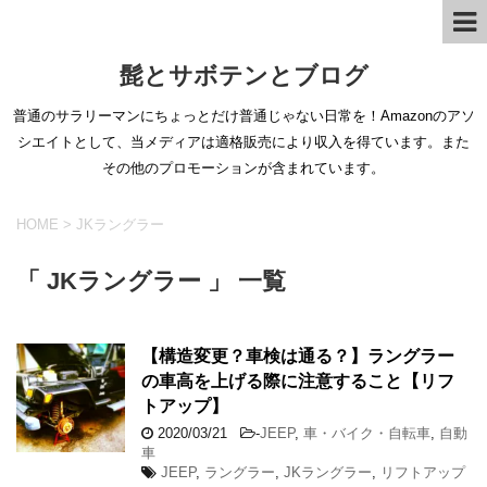
髭とサボテンとブログ
普通のサラリーマンにちょっとだけ普通じゃない日常を！Amazonのアソ
シエイトとして、当メディアは適格販売により収入を得ています。また
その他のプロモーションが含まれています。
HOME
>
JKラングラー
「 JKラングラー 」 一覧
【構造変更？車検は通る？】ラングラー
の車高を上げる際に注意すること【リフ
トアップ】
2020/03/21
-
JEEP
,
車・バイク・自転車
,
自動
車
JEEP
,
ラングラー
,
JKラングラー
,
リフトアップ