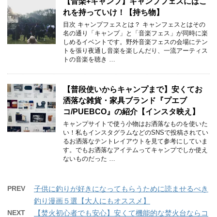
【音楽+キャンプ】キャンプフェスにはこ
れを持っていけ！【持ち物】
目次 キャンプフェスとは？ キャンフェスとはその
名の通り「キャンプ」と「音楽フェス」が同時に楽
しめるイベントです。野外音楽フェスの会場にテン
トを張り夜通し音楽を楽しんだり、一流アーティス
トの音楽を聴き …
【普段使いからキャンプまで】安くてお
洒落な雑貨・家具ブランド『プエブ
コ/PUEBCO』の紹介【インスタ映え】
キャンプサイトで使う小物はお洒落なものを使いた
い！私もインスタグラムなどのSNSで投稿されてい
るお洒落なテントレイアウトを見て参考にしていま
す。でもお洒落なアイテムってキャンプでしか使え
ないものだった …
PREV
子供に釣りが好きになってもらうために読ませるべき
釣り漫画５選【大人にもオススメ】
NEXT
【焚火初心者でも安心】安くて機能的な焚火台ならコ