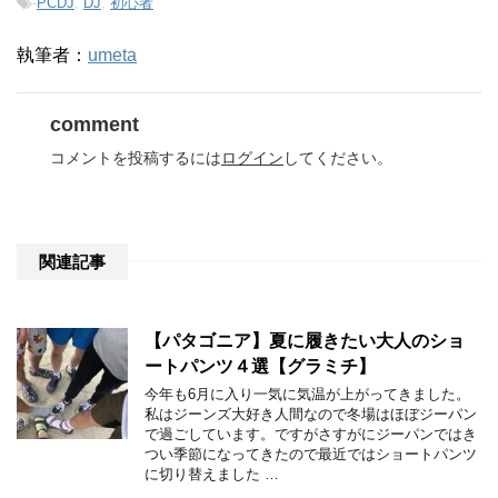
-
PCDJ
,
DJ
,
初心者
執筆者：
umeta
comment
コメントを投稿するには
ログイン
してください。
関連記事
【パタゴニア】夏に履きたい大人のショ
ートパンツ４選【グラミチ】
今年も6月に入り一気に気温が上がってきました。
私はジーンズ大好き人間なので冬場はほぼジーパン
で過ごしています。ですがさすがにジーパンではき
つい季節になってきたので最近ではショートパンツ
に切り替えました …