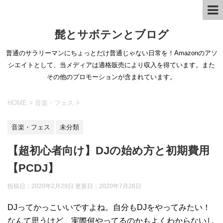
髭とサボテンとブログ
普通のサラリーマンにちょっとだけ普通じゃない日常を！Amazonのアソ
シエイトとして、当メディアは適格販売により収入を得ています。また
その他のプロモーションが含まれています。
HOME
>
音楽・フェス
>
音楽・フェス
未分類
【超初心者向け】DJの始め方と初期費用
【PCDJ】
投稿日：2020年2月29日 更新日：
2020年7月28日
DJってかっこいいですよね。自分もDJをやってみたい！
なんて思うけど、実際何やってるのかもよくわからないし