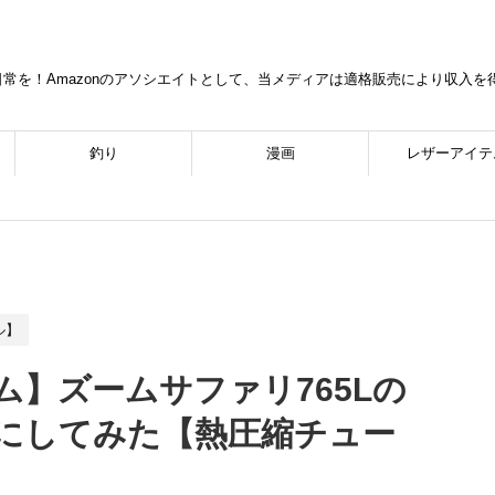
常を！Amazonのアソシエイトとして、当メディアは適格販売により収入
釣り
漫画
レザーアイテ
ル】
】ズームサファリ765Lの
風にしてみた【熱圧縮チュー
】