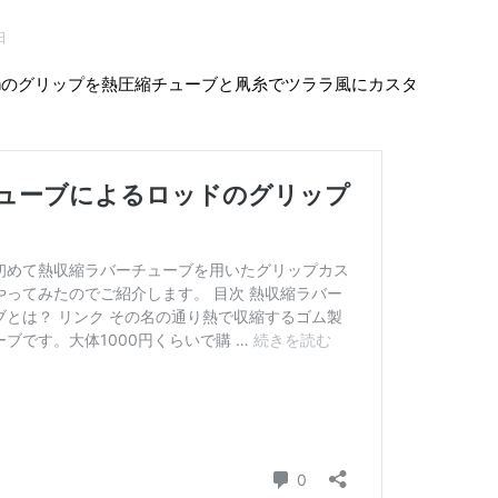
日
4hのグリップを熱圧縮チューブと凧糸でツララ風にカスタ