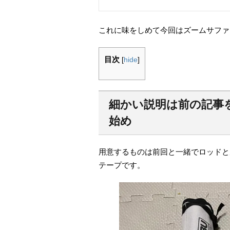
これに味をしめて今回はズームサファリ
目次
[
hide
]
細かい説明
は前の記事
始め
用意するものは前回と一緒でロッドと
テープです。