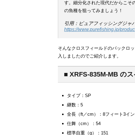
す。細分化された現代だからこそ
の魚種を狙ってみましょう！
引用：ピュアフィッシングジャ
https://www.purefishing.jp/produc
そんなクロスフィールドのパックロッドシ
入しましたのでご紹介します。
■ XRFS-835M-MB 
タイプ：SP
継数：5
全長（ft／cm）：8フィート3インチ
仕舞（cm）：54
標準自重（g）：151