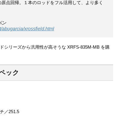
の原点回帰。１本のロッドをフル活用して、より多く
パン
t/abugarcia/xrossfield.html
リーズから汎用性が高そうな XRFS-835M-MB を購
のスペック
／251.5