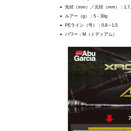
先径（mm）／元径（mm）：1.7／
ルアー（g）：5－30g
PEライン（号）：0.8～1.5
パワー：M（ミディアム）