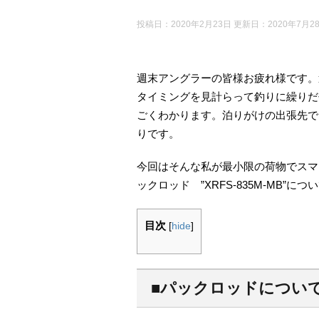
投稿日：2020年2月23日 更新日：
2020年7月2
週末アングラーの皆様お疲れ様です。
タイミングを見計らって釣りに繰りだ
ごくわかります。泊りがけの出張先で
りです。
今回はそんな私が最小限の荷物でスマ
ックロッド ”XRFS-835M-MB”に
目次
[
hide
]
■パックロッドについ