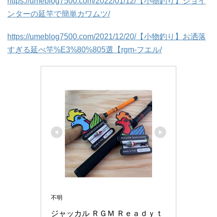
https://umeblog7500.com/2022/01/12/【小物釣り】ジョイ
ンターの延竿で簡単カワムツ/
https://umeblog7500.com/2021/12/20/【小物釣り】お洒落
すぎる延べ竿%E3%80%805選【rgm-フエル/
不明
ジャッカル ＲＧＭ Ｒｅａｄｙｔ