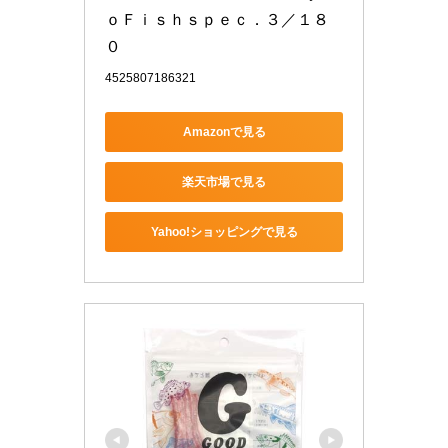
ｏＦｉｓｈｓｐｅｃ．３／１８
０
4525807186321
Amazonで見る
楽天市場で見る
Yahoo!ショッピングで見る