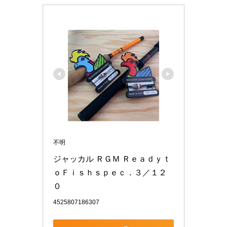
不明
ジャッカル ＲＧＭ Ｒｅａｄｙｔ
ｏＦｉｓｈｓｐｅｃ．３／１２
０
4525807186307