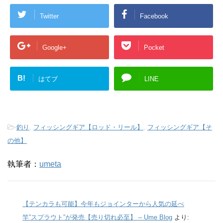
Twitter
Facebook
Google+
Pocket
B!
はてブ
LINE
-
釣り
,
フィッシングギア【ロッド・リール】
,
フィッシングギア【そ
の他】
執筆者：
umeta
【テンカラも可能】今年もジョインターから人気の延べ
竿”スプラウト”が発売【売り切れ必至】 – Ume Blog
より: