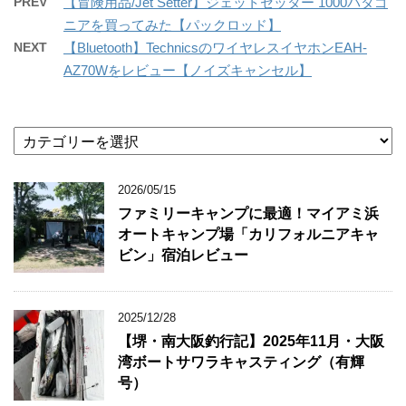
PREV
【冒険用品/Jet Setter】ジェットセッター 1000パタゴ
ニアを買ってみた【パックロッド】
NEXT
【Bluetooth】TechnicsのワイヤレスイヤホンEAH-
AZ70Wをレビュー【ノイズキャンセル】
カ
テ
ゴ
2026/05/15
リ
ー
ファミリーキャンプに最適！マイアミ浜
オートキャンプ場「カリフォルニアキャ
ビン」宿泊レビュー
2025/12/28
【堺・南大阪釣行記】2025年11月・大阪
湾ボートサワラキャスティング（有輝
号）