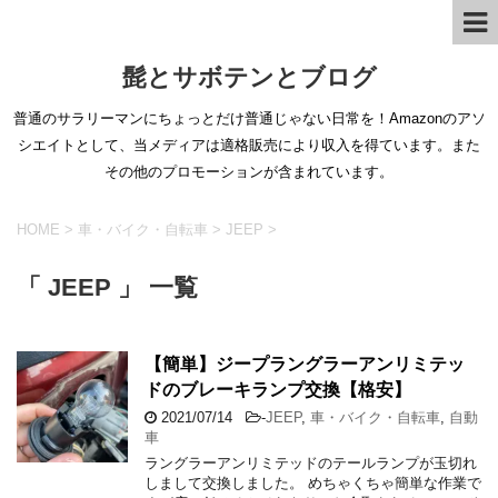
髭とサボテンとブログ
普通のサラリーマンにちょっとだけ普通じゃない日常を！Amazonのアソ
シエイトとして、当メディアは適格販売により収入を得ています。また
その他のプロモーションが含まれています。
HOME
>
車・バイク・自転車
>
JEEP
>
「 JEEP 」 一覧
【簡単】ジープラングラーアンリミテッ
ドのブレーキランプ交換【格安】
2021/07/14
-
JEEP
,
車・バイク・自転車
,
自動
車
ラングラーアンリミテッドのテールランプが玉切れ
しまして交換しました。 めちゃくちゃ簡単な作業で