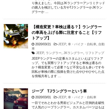
り換えました。今回はJKラングラーアンリミテッド
の購入を検討している方やTJラングラーかJKラン
グラーか …
【構造変更？車検は通る？】ラングラー
の車高を上げる際に注意すること【リフ
トアップ】
2020/03/21
-
JEEP
,
車・バイク・自転車
,
自動
車
JEEP
,
ラングラー
,
JKラングラー
,
リフトアップ
JEEPラングラーの定番カスタムといえばリフトア
ップ。でも実際リフトアップすると車検は通るの
か？構造変更って必要？など不安な点も多いです今
回私が車検の際に指摘を受けた点やひやひやした点
を情報共有します …
ジープ TJラングラーという車
2020/03/01
-
JEEP
,
車・バイク・自転車
一目でそれとわかる男前ビジュアルと圧倒的走破性
で人気のジープラングラー。カスタムパーツはもは