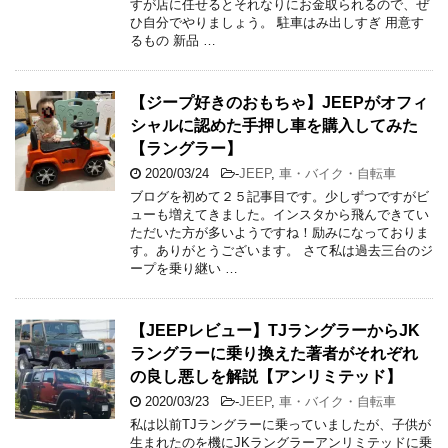
すが店に任せるとそれなりにお金取られるので、ぜ
ひ自分でやりましょう。 駐車はみ出しすぎ 用意す
るもの 新品 …
【ジープ好きのおもちゃ】JEEPがオフィ
シャルに認めた手押し車を購入してみた
【ラングラー】
2020/03/24
-
JEEP
,
車・バイク・自転車
ブログを初めて２５記事目です。少しずつですがビ
ューも増えてきました。インスタから飛んできてい
ただいた方が多いようですね！励みになっておりま
す。ありがとうございます。 さて私は過去三台のジ
ープを乗り継い …
【JEEPレビュー】TJラングラーからJK
ラングラーに乗り換えた著者がそれぞれ
の良し悪しを解説【アンリミテッド】
2020/03/23
-
JEEP
,
車・バイク・自転車
私は以前TJラングラーに乗っていましたが、子供が
生まれたのを機にJKラングラーアンリミテッドに乗